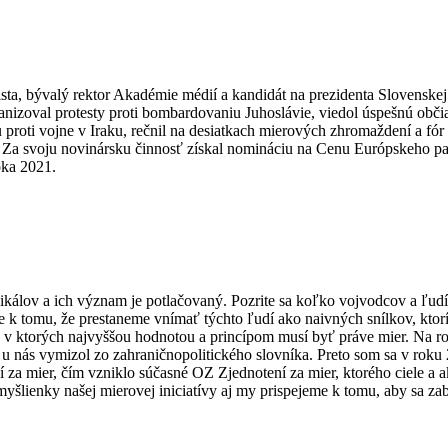
cista, bývalý rektor Akadémie médií a kandidát na prezidenta Slovenske
zoval protesty proti bombardovaniu Juhoslávie, viedol úspešnú občian
 proti vojne v Iraku, rečnil na desiatkach mierových zhromaždení a fó
. Za svoju novinársku činnosť získal nomináciu na Cenu Európskeho par
oka 2021.
radikálov a ich význam je potlačovaný. Pozrite sa koľko vojvodcov a ľ
me k tomu, že prestaneme vnímať týchto ľudí ako naivných snílkov, ktor
 ktorých najvyššou hodnotou a princípom musí byť práve mier. Na rozd
u nás vymizol zo zahraničnopolitického slovníka. Preto som sa v roku 
í za mier, čím vzniklo súčasné OZ Zjednotení za mier, ktorého ciele a ak
myšlienky našej mierovej iniciatívy aj my prispejeme k tomu, aby sa za