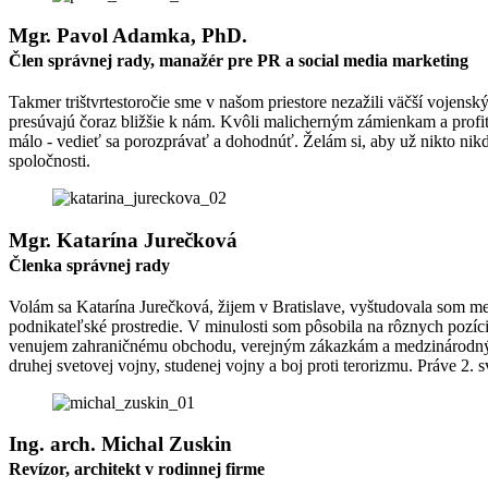
Mgr. Pavol Adamka, PhD.​
Člen správnej rady, manažér pre PR a social media marketing
Takmer trištvrtestoročie sme v našom priestore nezažili väčší vojensk
presúvajú čoraz bližšie k nám. Kvôli malicherným zámienkam a profitu
málo - vedieť sa porozprávať a dohodnúť. Želám si, aby už nikto nikd
spoločnosti.
Mgr. Katarína Jurečková​
Členka správnej rady
Volám sa Katarína Jurečková, žijem v Bratislave, vyštudovala som 
podnikateľské prostredie. V minulosti som pôsobila na rôznych pozí
venujem zahraničnému obchodu, verejným zákazkám a medzinárodným p
druhej svetovej vojny, studenej vojny a boj proti terorizmu. Práve 
Ing. arch. Michal Zuskin
Revízor, architekt v rodinnej firme