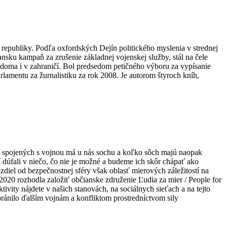
j republiky. Podľa oxfordských Dejín politického myslenia v strednej
sku kampaň za zrušenie základnej vojenskej služby, stál na čele
r doma i v zahraničí. Bol predsedom petičného výboru za vypísanie
lamentu za žurnalistiku za rok 2008. Je autorom štyroch kníh,
udí spojených s vojnou má u nás sochu a koľko sôch majú naopak
í dúfali v niečo, čo nie je možné a budeme ich skôr chápať ako
iel od bezpečnostnej sféry však oblasť mierových záležitostí na
2020 rozhodla založiť občianske združenie Ľudia za mier / People for
tivity nájdete v našich stanovách, na sociálnych sieťach a na tejto
bránilo ďalším vojnám a konfliktom prostredníctvom sily