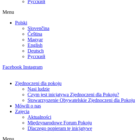
Русский
Menu
Polski
Slovenčina
Čeština
Magyar
English
Deutsch
Русский
Facebook
Instagram
Zjednoczeni dla pokoju
Nasi ludzie
Czym jest inicjatywa Zjednoczeni dla Pokoju?
Stowarzyszenie Obywatelskie Zjednoczeni dla Pokoju
Mówili o nas
Zajęcia
Aktualności
Międzynarodowe Forum Pokoju
Dlaczego popieram tę inicjatywę
Menu