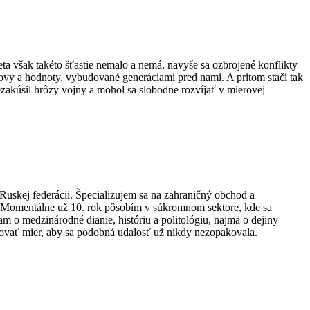
eta však takéto šťastie nemalo a nemá, navyše sa ozbrojené konflikty
movy a hodnoty, vybudované generáciami pred nami. A pritom stačí tak
ezakúsil hrôzy vojny a mohol sa slobodne rozvíjať v mierovej
uskej federácii. Špecializujem sa na zahraničný obchod a
a. Momentálne už 10. rok pôsobím v súkromnom sektore, kde sa
o medzinárodné dianie, históriu a politológiu, najmä o dejiny
dovať mier, aby sa podobná udalosť už nikdy nezopakovala.