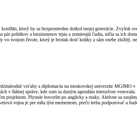
ý konflikt, ktorý by sa bezprostredne dotkol mojej generácie. Zvyšok sv
 pár politikov a biznismenov trpia a zomierajú ľudia, ničia sa ich do
y vo svojom živote, ktorý je beztak dosť krátky a sám osebe zložitý, n
medzinárodné vzťahy a diplomaciu na moskovskej univerzite MGIMO v R
ciách v štátnej správe, kde som sa daným agendám intenzívne venoval
rojektom. Plynule hovorím po anglicky a rusky. Aktívne sa zaujímam 
2. svetová vojna je pre mňa tým mementom, prečo treba podporovať a bu