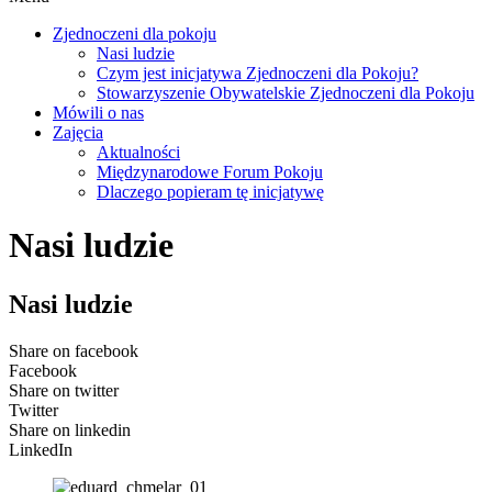
Zjednoczeni dla pokoju
Nasi ludzie
Czym jest inicjatywa Zjednoczeni dla Pokoju?
Stowarzyszenie Obywatelskie Zjednoczeni dla Pokoju
Mówili o nas
Zajęcia
Aktualności
Międzynarodowe Forum Pokoju
Dlaczego popieram tę inicjatywę
Nasi ludzie
Nasi ludzie
Share on facebook
Facebook
Share on twitter
Twitter
Share on linkedin
LinkedIn