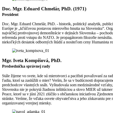
Doc. Mgr. Eduard Chmelár, PhD. (1971)​
Prezident
Doc. Mgr. Eduard Chmelár, PhD. - historik, politický analytik, publi
Európe je „kľúčovou postavou mierového hnutia na Slovensku“. Organi
najväčšej protivojnovej demonštrácie v dejinách Slovenska – pochodu
referenda proti vstupu do NATO. Je propagátorom filozofie nenásilia
niekoľkých desiatok odborných štúdií a nositeľom ceny Humanista r
Mgr. Iveta Kompišová, PhD.​
Predsedníčka správnej rady
Stále žijeme vo svete, kde sú mierotvorci a pacifisti považovaní za 
ľudia, ktorí sa zaslúžili o mier? Verím, že sa v budúcnosti dopracuje
predchodcov vlastných snáh. Vyštudovala som medzinárodné vzťahy, v
Slovensku nie je pokrytá žiadnou inštitúciou a slovo MIER už takmer 
Peace, ktoré sa v júni 2021 zlúčilo s občianskou iniciatívou Zjednoten
stránke. Veríme, že vďaka osvete obyvateľstva a jeho získavaniu pre 
organizovanej verejnej mienky.