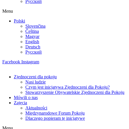
Русский
Menu
Polski
Slovenčina
Čeština
Magyar
English
Deutsch
Русский
Facebook
Instagram
Zjednoczeni dla pokoju
Nasi ludzie
Czym jest inicjatywa Zjednoczeni dla Pokoju?
Stowarzyszenie Obywatelskie Zjednoczeni dla Pokoju
Mówili o nas
Zajęcia
Aktualności
Międzynarodowe Forum Pokoju
Dlaczego popieram tę inicjatywę
Menu