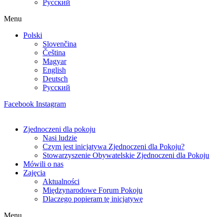
Русский
Menu
Polski
Slovenčina
Čeština
Magyar
English
Deutsch
Русский
Facebook
Instagram
Zjednoczeni dla pokoju
Nasi ludzie
Czym jest inicjatywa Zjednoczeni dla Pokoju?
Stowarzyszenie Obywatelskie Zjednoczeni dla Pokoju
Mówili o nas
Zajęcia
Aktualności
Międzynarodowe Forum Pokoju
Dlaczego popieram tę inicjatywę
Menu