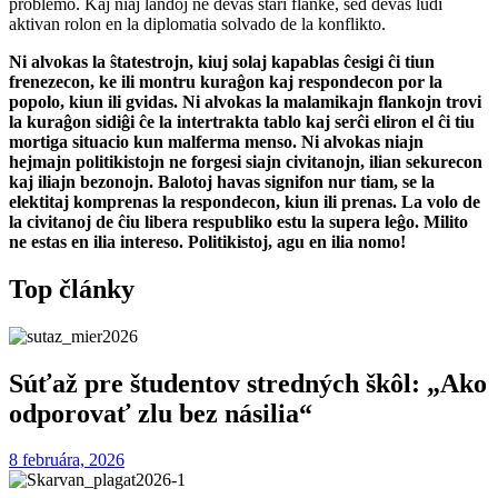
problemo. Kaj niaj landoj ne devas stari flanke, sed devas ludi
aktivan rolon en la diplomatia solvado de la konflikto.
Ni alvokas la ŝtatestrojn, kiuj solaj kapablas ĉesigi ĉi tiun
frenezecon, ke ili montru kuraĝon kaj respondecon por la
popolo, kiun ili gvidas. Ni alvokas la malamikajn flankojn trovi
la kuraĝon sidiĝi ĉe la intertrakta tablo kaj serĉi eliron el ĉi tiu
mortiga situacio kun malferma menso. Ni alvokas niajn
hejmajn politikistojn ne forgesi siajn civitanojn, ilian sekurecon
kaj iliajn bezonojn. Balotoj havas signifon nur tiam, se la
elektitaj komprenas la respondecon, kiun ili prenas. La volo de
la civitanoj de ĉiu libera respubliko estu la supera leĝo. Milito
ne estas en ilia intereso. Politikistoj, agu en ilia nomo!
Top články
Súťaž pre študentov stredných škôl: „Ako
odporovať zlu bez násilia“
8 februára, 2026