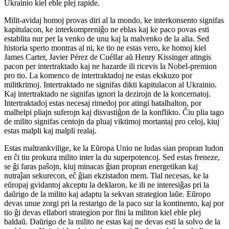
Ukrainio kiel eble plej rapide.
Milit-avidaj homoj provas diri al la mondo, ke interkonsento signifas
kapitulacon, ke interkompreniĝo ne eblas kaj ke paco povas esti
establita nur per la venko de unu kaj la malvenko de la alia. Sed
historia sperto montras al ni, ke tio ne estas vero, ke homoj kiel
James Carter, Javier Pérez de Cuéllar aŭ Henry Kissinger atingis
pacon per intertraktado kaj ne hazarde ili ricevis la Nobel-premion
pro tio. La komenco de intertraktadoj ne estas ekskuzo por
militkrimoj. Intertraktado ne signifas dikti kapitulacon al Ukrainio.
Kaj intertraktado ne signifas ignori la dezirojn de la koncernatoj.
Intertraktadoj estas necesaj rimedoj por atingi batalhalton, por
malhelpi pliajn suferojn kaj disvastiĝon de la konflikto. Ĉiu plia tago
de milito signifas centojn da pluaj viktimoj mortantaj pro celoj, kiuj
estas malpli kaj malpli realaj.
Estas maltrankvilige, ke la Eŭropa Unio ne ludas sian propran ludon
en ĉi tiu prokura milito inter la du superpotencoj. Sed estas freneze,
se ĝi faras paŝojn, kiuj minacas ĝian propran energetikan kaj
nutraĵan sekurecon, eĉ ĝian ekzistadon mem. Tial necesas, ke la
eŭropaj gvidantoj akceptu la deklaron, ke ili ne interesiĝas pri la
daŭrigo de la milito kaj adaptu la sekvan strategion laŭe. Eŭropo
devas unue zorgi pri la restarigo de la paco sur la kontinento, kaj por
tio ĝi devas ellabori strategion por fini la militon kiel eble plej
baldaŭ. Daŭrigo de la milito ne estas kaj ne devas esti la solvo de la