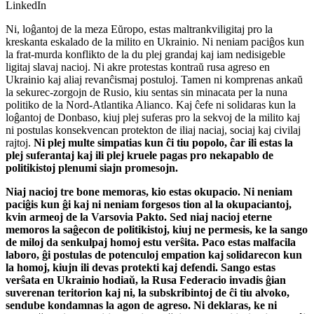
LinkedIn
Ni, loĝantoj de la meza Eŭropo, estas maltrankviligitaj pro la
kreskanta eskalado de la milito en Ukrainio. Ni neniam paciĝos kun
la frat-murda konflikto de la du plej grandaj kaj iam nedisigeble
ligitaj slavaj nacioj. Ni akre protestas kontraŭ rusa agreso en
Ukrainio kaj aliaj revanĉismaj postuloj. Tamen ni komprenas ankaŭ
la sekurec-zorgojn de Rusio, kiu sentas sin minacata per la nuna
politiko de la Nord-Atlantika Alianco. Kaj ĉefe ni solidaras kun la
loĝantoj de Donbaso, kiuj plej suferas pro la sekvoj de la milito kaj
ni postulas konsekvencan protekton de iliaj naciaj, sociaj kaj civilaj
rajtoj.
Ni plej multe simpatias kun ĉi tiu popolo, ĉar ili estas la
plej suferantaj kaj ili plej kruele pagas pro nekapablo de
politikistoj plenumi siajn promesojn.
Niaj nacioj tre bone memoras, kio estas okupacio. Ni neniam
paciĝis kun ĝi kaj ni neniam forgesos tion al la okupaciantoj,
kvin armeoj de la Varsovia Pakto. Sed niaj nacioj eterne
memoros la saĝecon de politikistoj, kiuj ne permesis, ke la sango
de miloj da senkulpaj homoj estu verŝita. Paco estas malfacila
laboro, ĝi postulas de potenculoj empation kaj solidarecon kun
la homoj, kiujn ili devas protekti kaj defendi. Sango estas
verŝata en Ukrainio hodiaŭ, la Rusa Federacio invadis ĝian
suverenan teritorion kaj ni, la subskribintoj de ĉi tiu alvoko,
sendube kondamnas la agon de agreso. Ni deklaras, ke ni