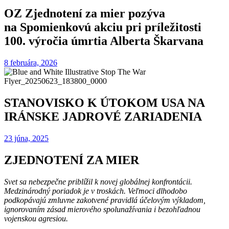
OZ Zjednotení za mier pozýva
na Spomienkovú akciu pri príležitosti
100. výročia úmrtia Alberta Škarvana
8 februára, 2026
STANOVISKO K ÚTOKOM USA NA
IRÁNSKE JADROVÉ ZARIADENIA
23 júna, 2025
ZJEDNOTENÍ ZA MIER
Svet sa nebezpečne priblížil k novej globálnej konfrontácii.
Medzinárodný poriadok je v troskách. Veľmoci dlhodobo
podkopávajú zmluvne zakotvené pravidlá účelovým výkladom,
ignorovaním zásad mierového spolunažívania i bezohľadnou
vojenskou agresiou.