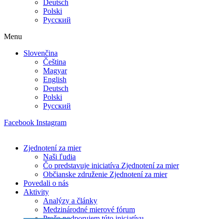
Deutsch
Polski
Русский
Menu
Slovenčina
Čeština
Magyar
English
Deutsch
Polski
Русский
Facebook
Instagram
Zjednotení za mier
Naši ľudia
Čo predstavuje iniciatíva Zjednotení za mier
Občianske združenie Zjednotení za mier
Povedali o nás
Aktivity
Analýzy a články
Medzinárodné mierové fórum
Prečo podporujem túto iniciatívu