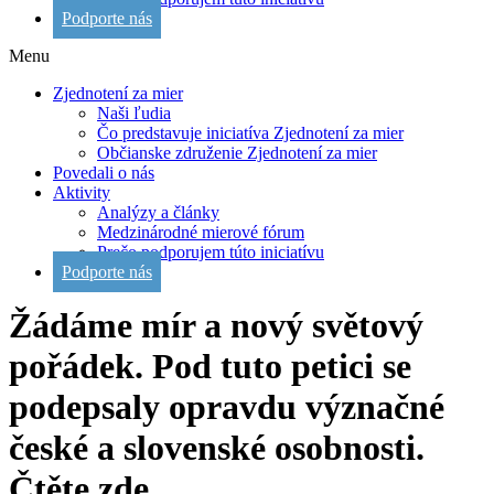
Podporte nás
Menu
Zjednotení za mier
Naši ľudia
Čo predstavuje iniciatíva Zjednotení za mier
Občianske združenie Zjednotení za mier
Povedali o nás
Aktivity
Analýzy a články
Medzinárodné mierové fórum
Prečo podporujem túto iniciatívu
Podporte nás
Žádáme mír a nový světový
pořádek. Pod tuto petici se
podepsaly opravdu význačné
české a slovenské osobnosti.
Čtěte zde