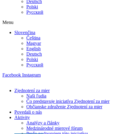
Deutsch
Polski
Русский
Menu
Slovenčina
Čeština
Magyar
English
Deutsch
Polski
Русский
Facebook
Instagram
Zjednotení za mier
Naši ľudia
Čo predstavuje iniciatíva Zjednotení za mier
Občianske združenie Zjednotení za mier
Povedali o nás
Aktivity
Analýzy a články
Medzinárodné mierové fórum
Prečo podporujem túto iniciatívu