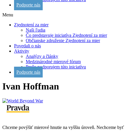
Podporte nás
Menu
Zjednotení za mier
Naši ľudia
Čo predstavuje iniciatíva Zjednotení za mier
Občianske združenie Zjednotení za mier
Povedali o nás
Aktivity
Analýzy a články
Medzinárodné mierové fórum
Prečo podporujem túto iniciatívu
Podporte nás
Ivan Hoffman
Chceme povýšiť mierové hnutie na vyššiu úroveň. Nechceme byť