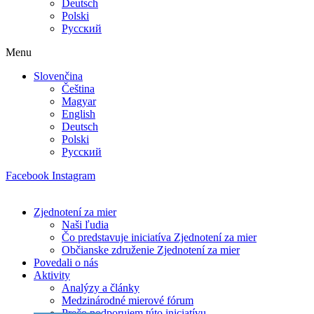
Deutsch
Polski
Русский
Menu
Slovenčina
Čeština
Magyar
English
Deutsch
Polski
Русский
Facebook
Instagram
Zjednotení za mier
Naši ľudia
Čo predstavuje iniciatíva Zjednotení za mier
Občianske združenie Zjednotení za mier
Povedali o nás
Aktivity
Analýzy a články
Medzinárodné mierové fórum
Prečo podporujem túto iniciatívu