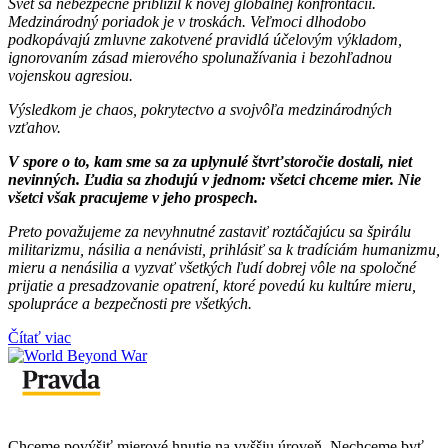
Svet sa nebezpečne priblížil k novej globálnej konfrontácii.
Medzinárodný poriadok je v troskách. Veľmoci dlhodobo
podkopávajú zmluvne zakotvené pravidlá účelovým výkladom,
ignorovaním zásad mierového spolunažívania i bezohľadnou
vojenskou agresiou.
Výsledkom je chaos, pokrytectvo a svojvôľa medzinárodných
vzťahov.
V spore o to, kam sme sa za uplynulé štvrťstoročie dostali, niet
nevinných. Ľudia sa zhodujú v jednom: všetci chceme mier. Nie
všetci však pracujeme v jeho prospech.
Preto považujeme za nevyhnutné zastaviť roztáčajúcu sa špirálu
militarizmu, násilia a nenávisti, prihlásiť sa k tradíciám humanizmu,
mieru a nenásilia a vyzvať všetkých ľudí dobrej vôle na spoločné
prijatie a presadzovanie opatrení, ktoré povedú ku kultúre mieru,
spolupráce a bezpečnosti pre všetkých.
Čítať viac
Chceme povýšiť mierové hnutie na vyššiu úroveň. Nechceme byť