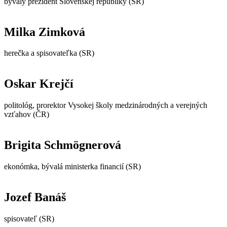
bývalý prezident Slovenskej republiky (SR)
Milka Zimková
herečka a spisovateľka (SR)
Oskar Krejčí
politológ, prorektor Vysokej školy medzinárodných a verejných
vzťahov (ČR)
Brigita Schmögnerová
ekonómka, bývalá ministerka financií (SR)
Jozef Banáš
spisovateľ (SR)