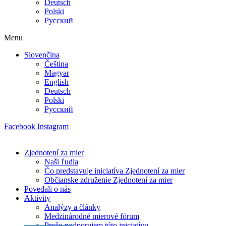
Deutsch
Polski
Русский
Menu
Slovenčina
Čeština
Magyar
English
Deutsch
Polski
Русский
Facebook
Instagram
Zjednotení za mier
Naši ľudia
Čo predstavuje iniciatíva Zjednotení za mier
Občianske združenie Zjednotení za mier
Povedali o nás
Aktivity
Analýzy a články
Medzinárodné mierové fórum
Prečo podporujem túto iniciatívu