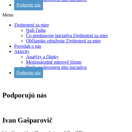
Podporte nás
Menu
Zjednotení za mier
Naši ľudia
Čo predstavuje iniciatíva Zjednotení za mier
Občianske združenie Zjednotení za mier
Povedali o nás
Aktivity
Analýzy a články
Medzinárodné mierové fórum
Prečo podporujem túto iniciatívu
Podporte nás
Podporujú nás​
Ivan Gašparovič